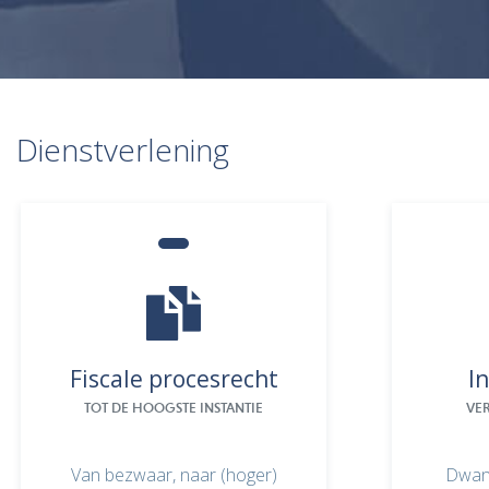
Dienstverlening
Fiscale procesrecht
I
TOT DE HOOGSTE INSTANTIE
VER
Van bezwaar, naar (hoger)
Dwang