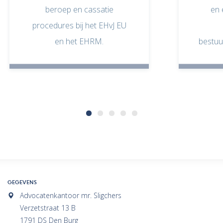
beroep en cassatie
en 
procedures bij het EHvJ EU
en het EHRM.
bestuu
GEGEVENS
Advocatenkantoor mr. Sligchers
Verzetstraat 13 B
1791 DS Den Burg